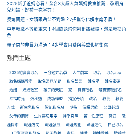
2025新手爸媽必看！全台3大超人氣媽媽教室推薦，孕期育
兒知識、好禮一次掌握！
婆媳問題、女婿跟岳父不對盤？7招幫你化解家庭矛盾！
中年轉職不等於重來！4個問題幫你判斷該離職，還是轉換角
色
親子間的非暴力溝通：4步學會用愛與尊重化解衝突
熱門主題
2025蛇寶寶取名
三分鐘姓名學
人生劇本
取名
取名app
取名媽媽教室
取名常見問題
取名禁忌
姓名學
姓名密碼
婚姻
媽媽教室
孩子的天賦
家
寶寶取名
幫寶寶取好名
幸福時光
張科勉
成功轉型
捕捉奇蹟
改名
教養
教養
方式
新生兒取名
智能取名AI
期待
演繹思維
父母必讀
父母的期待
生肖喜忌用字
神乎奇際
第一性原理
職涯
職
涯探索
職涯方向
職涯發展
職涯規劃
職涯迷惘
自己取名
自己幫寶寶取好名
親子教養
責任
轉職
適性教養
體驗式