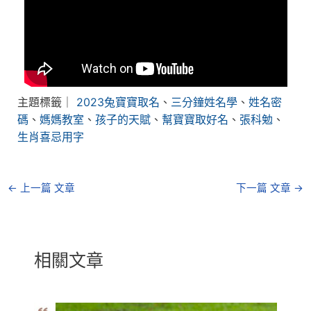
主題標籤｜
2023兔寶寶取名
、
三分鐘姓名學
、
姓名密
碼
、
媽媽教室
、
孩子的天賦
、
幫寶寶取好名
、
張科勉
、
生肖喜忌用字
←
上一篇 文章
下一篇 文章
→
相關文章