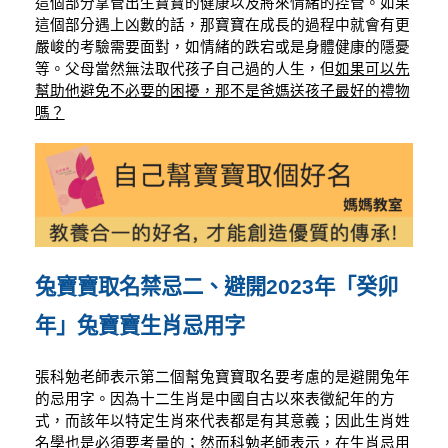
這個部分掌管出生寶寶的健康以及將來情緒的控管。
如果
這個部分遇上凶數的話，
那寶寶在成長的過程中就會有更
嚴峻的考驗需要面對，
如情緒的跌宕或是身體健康的隱憂
等。
父母當然無法取代孩子自己過的人生，但
如果可以先
幫助他避免不必要的困擾，那不是爸媽送孩子最好的禮物
嗎？
兔寶寶取名禁忌二、避開2023年「癸卯
年」兔寶寶生肖忌用字
張科勉老師表示第二個幫兔寶寶取名要考慮的是避開兔年
的忌用字。因為十二生肖是中國自古以來表徵紀年的方
式，而該年以特定生肖來代表都是有其意義；因此生肖姓
名學也是必須要考量的；然而科勉老師表示，在生肖忌用