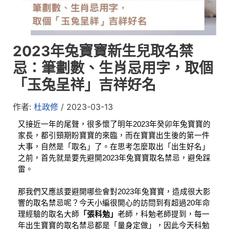
2023年兔寶寶新生兒取名禁
忌：筆劃數、生肖忌用字，取個
「玉兔呈祥」吉祥好名
作者:
杜政修
/
2023-03-13
又接近一年的尾聲，很多懷了明年2023年癸卯年兔寶寶的
家長，
都引頸期盼寶寶的來臨，而在寶寶出生後的第一件
大事，自然是「取名」了。
在思考怎麼取出「出生好名」
之前，
首先就是要先避開2023年兔寶寶取名禁忌，避免踩
雷。
那我們又應該要避開哪些會對2023年兔寶寶，造成很大影
響的取名禁忌呢？今天
小編很開心的訪問到有超過20年命
理經驗的取名大師
「張科勉」
老師，
科勉老師提到，每一
年出生寶寶的取名禁忌都是「量身定做」，因此
今天科勉