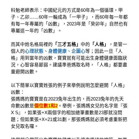
科勉老師表示：中國紀元的方式是60年為一個循環，
甲
子、乙卯……60年一輪成為「一甲子」，
而60年每一年都
有每一年專屬的「凶數」，2
023年是「癸卯年」自然也有
專屬這一年的「凶數」。
而其中姓名格局裡的
「三才五格」
中的
「人格」
，
是管一
個人的
心理狀態、身體健康、企圖心
等；
因此一旦「人
格」用到當年的凶數，寶寶就有可能出生身體健康面臨狀
況，
心智容易鄙弱。建議準爸媽取名時，「人格」都要盡
量避開凶數。
以下簡單以寶寶姓張的例子來舉例說明怎麼避開「人格」
凶數：
張媽媽的寶寶是在2023兔年出生的，而2023兔年的先天
命數凶數是
個位數1和2
。
舉例，張媽媽女兒的名字是『張
X S』，
如果張+X兩個字的相加總筆畫數是23那就沒問
題；
但如果張+X=21或31劃，那張媽媽就必須考慮重新把
女兒取名囉。