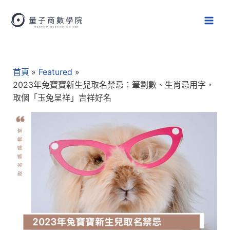
跳
Main
至
Men
主
要
Post
內
navigation
容
首頁
Featured
2023年兔寶寶新生兒取名禁忌：筆劃數、生肖忌用字，
取個「玉兔呈祥」吉祥好名