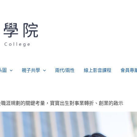
系圖
親子共學
兩代/兩性
線上影音課程
會員專
後職涯規劃的關鍵考量，寶寶出生對事業轉折、創業的啟示