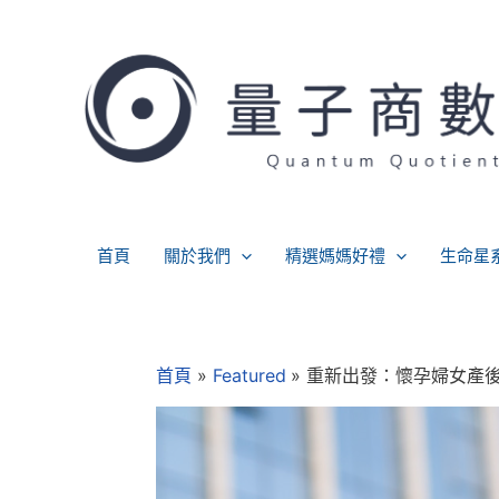
跳
至
主
要
內
容
首頁
關於我們
精選媽媽好禮
生命星
Post
navigation
首頁
Featured
重新出發：懷孕婦女產