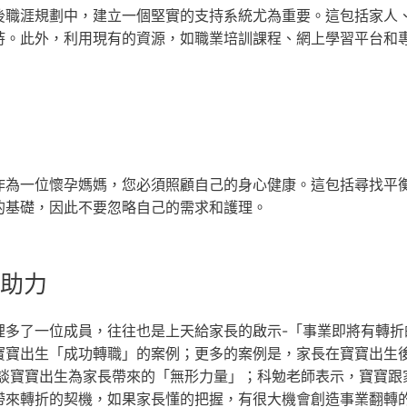
後職涯規劃中，建立一個堅實的支持系統尤為重要。這包括家人
持。此外，利用現有的資源，如職業培訓課程、網上學習平台和
作為一位懷孕媽媽，您必須照顧自己的身心健康。這包括尋找平
的基礎，因此不要忽略自己的需求和護理。
的助力
裡多了一位成員，往往也是上天給家長的啟示-「事業即將有轉折
寶寶出生「成功轉職」的案例；更多的案例是，家長在寶寶出生
談談寶寶出生為家長帶來的「無形力量」；科勉老師表示，寶寶跟
帶來轉折的契機，如果家長懂的把握，有很大機會創造事業翻轉