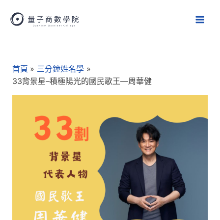
跳
Main
至
Men
主
要
Post
內
navigation
容
首頁
三分鐘姓名學
33背景星–積極陽光的國民歌王—周華健