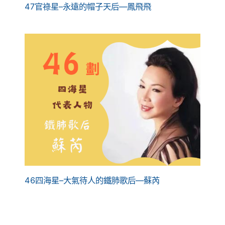
47官祿星–永遠的帽子天后—鳳飛飛
46四海星–大氣待人的鐵肺歌后—蘇芮