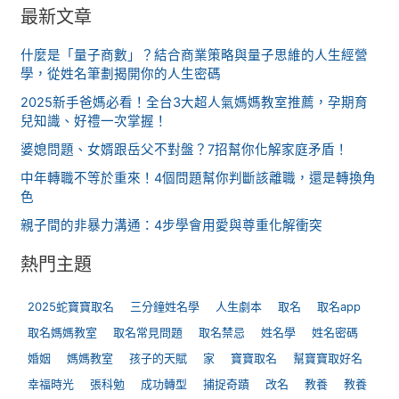
最新文章
什麼是「量子商數」？結合商業策略與量子思維的人生經營
學，從姓名筆劃揭開你的人生密碼
2025新手爸媽必看！全台3大超人氣媽媽教室推薦，孕期育
兒知識、好禮一次掌握！
婆媳問題、女婿跟岳父不對盤？7招幫你化解家庭矛盾！
中年轉職不等於重來！4個問題幫你判斷該離職，還是轉換角
色
親子間的非暴力溝通：4步學會用愛與尊重化解衝突
熱門主題
2025蛇寶寶取名
三分鐘姓名學
人生劇本
取名
取名app
取名媽媽教室
取名常見問題
取名禁忌
姓名學
姓名密碼
婚姻
媽媽教室
孩子的天賦
家
寶寶取名
幫寶寶取好名
幸福時光
張科勉
成功轉型
捕捉奇蹟
改名
教養
教養