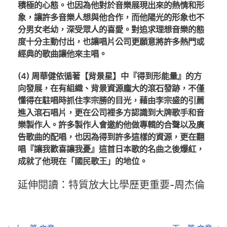
積極的心態。也因為他對於音樂展現出來的熱情和形
象，讓許多音樂人想與他合作，而他陽光的形象也不
分男女老幼，深受眾人的喜愛。對追求理想音樂的態
度十分主動付出，也讓唱片公司更願意將許多熱門或
經典的歌曲讓他來主唱。
(4) 周華健依循著【背景星】中『得到形能量』的方
向發展，在有組織、背景資源龐大的滾石發跡，不僅
懂得在駐唱時抓住李宗勝的目光，藉由李宗盛的引薦
進入滾石唱片，更在公司裡多方認識到大牌歌手和音
樂製作人。許多製作人會邀約他做專輯的合聲以及廣
告歌曲的配唱，也因為得到許多這樣的資源，更在翻
唱『讓我歡喜讓我憂』這首日本歌的名曲之後爆紅，
成就了他現在「國民歌王」的地位。
延伸閱讀：特質放大比學歷更重要-周杰倫