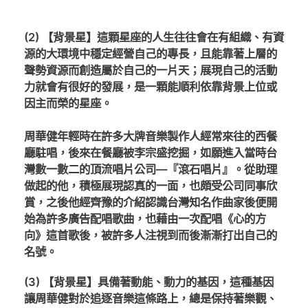
(2) 【背景星】這顆星座的人生往往會在有組織、有資
源的大環境中穩定經營自己的專長，且能靠著上層的
聲勢資源而創造屬於自己的一片天；展現自己的活動
力就會有很好的發展，是一顆能順利依靠背景上位或
因主而榮的星座。
周華健年輕時在許多大牌音樂製作人經常來往的西餐
廳駐唱，後來在餐廳被李宗盛挖掘，如願進入當時台
灣數一數二的頂流唱片公司—『滾石唱片』。從助理
做起的他，積極展現認真的一面，也頗受公司同事欣
賞，之後他經齊豫的介紹認識台灣知名作曲家後便開
始為許多廣告配唱歌曲，也藉由一次配唱《心的方
向》這首歌後，被許多人注視到而後漸漸打出自己的
名號。
(3) 【背景星】具備著動能、動力的基因，這種基因
讓周華健對於追逐音樂這條路上，總是保持著樂觀、