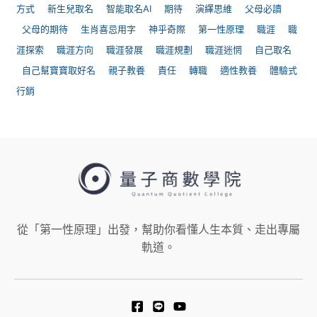
方式
新生兒取名
智能取名AI
期待
演繹思維
父母必讀
父母的期待
生肖喜忌用字
神乎奇際
第一性原理
職涯
職
涯探索
職涯方向
職涯發展
職涯規劃
職涯迷惘
自己取名
自己幫寶寶取好名
親子教養
責任
轉職
適性教養
體驗式
行銷
從「第一性原理」出發，幫助你看懂人生本質、走出專屬
軌道。