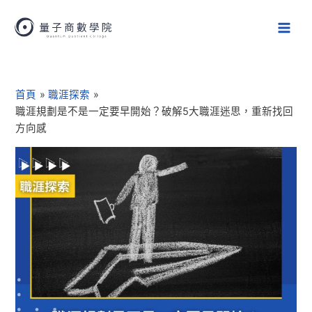
跳
Main
至
Men
主
要
Post
內
navigation
容
首頁
職涯探索
職涯規劃是不是一定要早開始？破解5大職涯迷思，重新找回
方向感