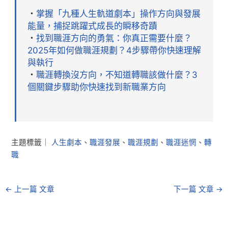
・
掌握「九種人生軌道劇本」操作方向與發展
能量，捕捉跳躍式成長的瞬移奇蹟
・
找到職涯方向的勇氣：你真正需要什麼？
2025年如何做職涯規劃？4步驟帶你快速理解
與執行
・
職涯轉換沒方向，不知道轉職該做什麼？3
個關鍵步驟助你快速找到新職業方向
主題標籤｜
人生劇本
、
職涯發展
、
職涯規劃
、
職涯迷惘
、
轉
職
←
上一篇 文章
下一篇 文章
→