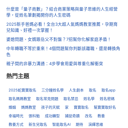
什麼是「量子商數」？結合商業策略與量子思維的人生經營
學，從姓名筆劃揭開你的人生密碼
2025新手爸媽必看！全台3大超人氣媽媽教室推薦，孕期育
兒知識、好禮一次掌握！
婆媳問題、女婿跟岳父不對盤？7招幫你化解家庭矛盾！
中年轉職不等於重來！4個問題幫你判斷該離職，還是轉換角
色
親子間的非暴力溝通：4步學會用愛與尊重化解衝突
熱門主題
2025蛇寶寶取名
三分鐘姓名學
人生劇本
取名
取名app
取名媽媽教室
取名常見問題
取名禁忌
姓名學
姓名密碼
婚姻
媽媽教室
孩子的天賦
家
寶寶取名
幫寶寶取好名
幸福時光
張科勉
成功轉型
捕捉奇蹟
改名
教養
教養方式
新生兒取名
智能取名AI
期待
演繹思維