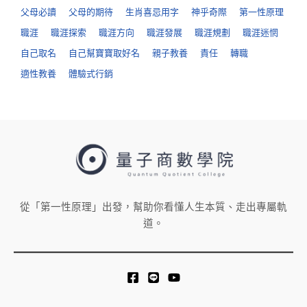
父母必讀
父母的期待
生肖喜忌用字
神乎奇際
第一性原理
職涯
職涯探索
職涯方向
職涯發展
職涯規劃
職涯迷惘
自己取名
自己幫寶寶取好名
親子教養
責任
轉職
適性教養
體驗式行銷
從「第一性原理」出發，幫助你看懂人生本質、走出專屬軌
道。