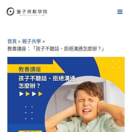
跳
Main
至
Men
主
要
Post
內
navigation
容
首頁
親子共學
教養講座：「孩子不聽話、拒絕溝通怎麼辦？」