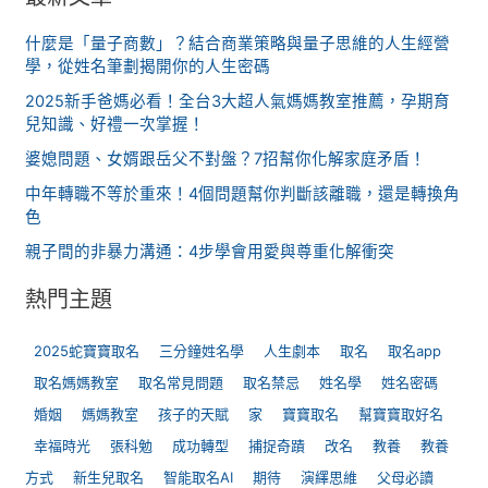
什麼是「量子商數」？結合商業策略與量子思維的人生經營
學，從姓名筆劃揭開你的人生密碼
2025新手爸媽必看！全台3大超人氣媽媽教室推薦，孕期育
兒知識、好禮一次掌握！
婆媳問題、女婿跟岳父不對盤？7招幫你化解家庭矛盾！
中年轉職不等於重來！4個問題幫你判斷該離職，還是轉換角
色
親子間的非暴力溝通：4步學會用愛與尊重化解衝突
熱門主題
2025蛇寶寶取名
三分鐘姓名學
人生劇本
取名
取名app
取名媽媽教室
取名常見問題
取名禁忌
姓名學
姓名密碼
婚姻
媽媽教室
孩子的天賦
家
寶寶取名
幫寶寶取好名
幸福時光
張科勉
成功轉型
捕捉奇蹟
改名
教養
教養
方式
新生兒取名
智能取名AI
期待
演繹思維
父母必讀