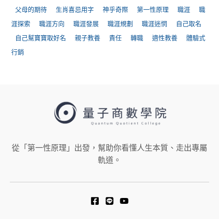
父母的期待
生肖喜忌用字
神乎奇際
第一性原理
職涯
職
涯探索
職涯方向
職涯發展
職涯規劃
職涯迷惘
自己取名
自己幫寶寶取好名
親子教養
責任
轉職
適性教養
體驗式
行銷
從「第一性原理」出發，幫助你看懂人生本質、走出專屬
軌道。