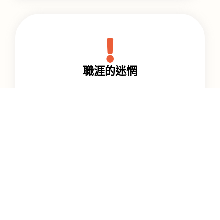
職涯的迷惘
全心投入育兒，卻覺得自我價值流失？想重返職
場卻不知從何開始？
其實，這不是您的錯，您只是缺少了一套「翻譯孩
子行為」的系統。