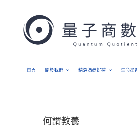
跳
至
主
要
內
容
首頁
關於我們
精選媽媽好禮
生命星
何謂教養