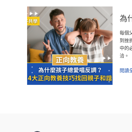
為
為
什
麼
每個
孩
到挫
子
中的
總
洽。
愛
唱
閱讀全
反
調？
4
大
正
向
教
養