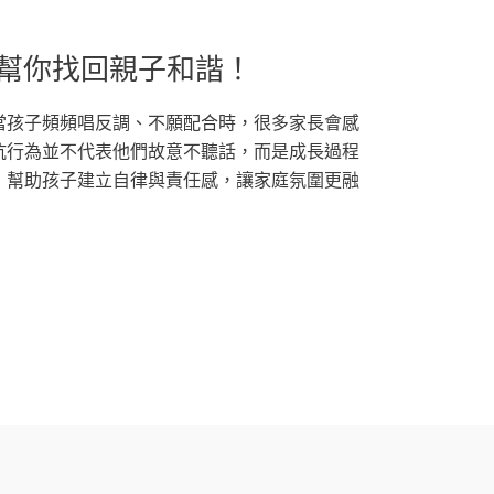
幫你找回親子和諧！
當孩子頻頻唱反調、不願配合時，很多家長會感
抗行為並不代表他們故意不聽話，而是成長過程
，幫助孩子建立自律與責任感，讓家庭氛圍更融