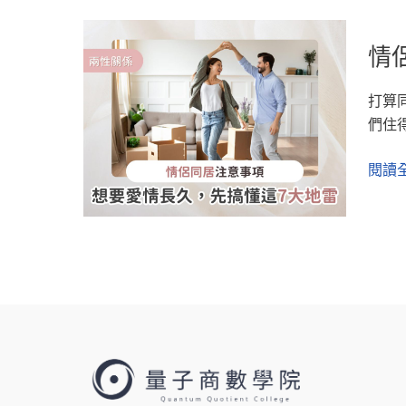
情
情
侶
同
打算
居
們住
注
意
閱讀全
事
項：
想
要
愛
情
長
久，
先
搞