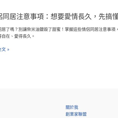
侶同居注意事項：想要愛情長久，先搞懂
同居了嗎？別讓柴米油鹽毀了甜蜜！掌握這些情侶同居注意事項
得自在、愛得長久。
文 »
關於我
創業家聯盟