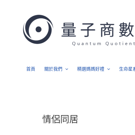
跳
至
主
要
內
容
首頁
關於我們
精選媽媽好禮
生命星
情侶同居