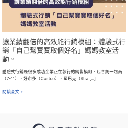
行
銷
模
組：
體
驗
讓業績翻倍的高效能行銷模組：體驗式行
式
銷「自己幫寶寶取個好名」媽媽教室活
行
動。
銷
「自
體驗式行銷是很多成功企業正在執行的銷售模組，包含統一超商
己
（7-11）、好市多（Costco）、星巴克（Stra […]
幫
寶
閱讀全文 »
寶
取
個
好
名」
媽