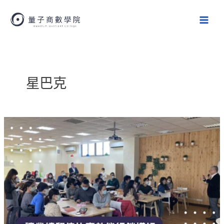
跳
Main
至
Men
主
要
內
容
星巴克
讓
業
績
翻
倍
的
高
效
能