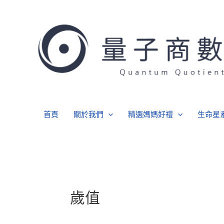
跳
至
主
要
內
容
首頁
關於我們
精選媽媽好禮
生命星
歲值