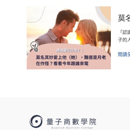
莫
莫
名
其
「認
妙
子的人
愛
上
閱讀全
他
（她
難
道
是
月
老
在
作
怪？