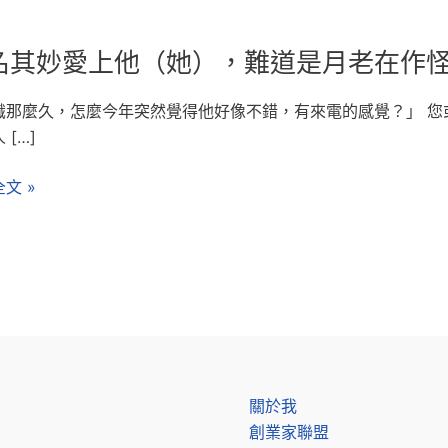
名其妙愛上他（她），難道是月老在作
識那麼久，怎麼今年突然覺得他好像不錯，有來電的感覺？」 您
 […]
文 »
），
關於我
創業家聯盟