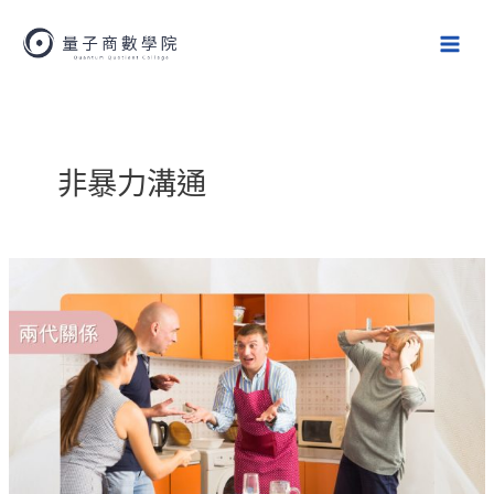
跳
Main
至
Men
主
要
內
容
非暴力溝通
婆
媳
問
題、
女
婿
跟
岳
父