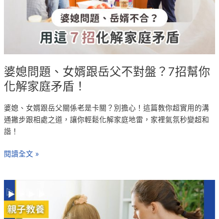
不
對
盤？
7
招
幫
婆媳問題、女婿跟岳父不對盤？7招幫你
你
化解家庭矛盾！
化
解
婆媳、女婿跟岳父關係老是卡關？別擔心！這篇教你超實用的溝
家
通撇步跟相處之道，讓你輕鬆化解家庭地雷，家裡氣氛秒變超和
庭
諧！
矛
盾！
閱讀全文 »
親
子
間