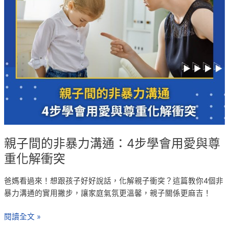
的
非
暴
力
溝
通：
4
步
學
會
用
愛
親子間的非暴力溝通：4步學會用愛與尊
與
重化解衝突
尊
重
爸媽看過來！想跟孩子好好說話，化解親子衝突？這篇教你4個非
化
暴力溝通的實用撇步，讓家庭氣氛更溫馨，親子關係更麻吉！
解
衝
閱讀全文 »
突