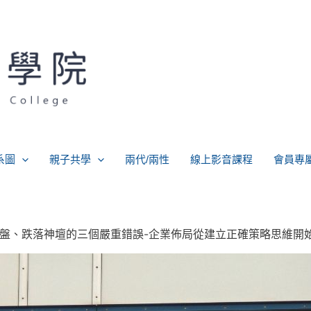
系圖
親子共學
兩代/兩性
線上影音課程
會員專
夕崩盤、跌落神壇的三個嚴重錯誤-企業佈局從建立正確策略思維開