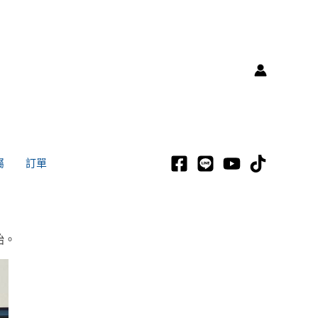
屬
訂單
始。