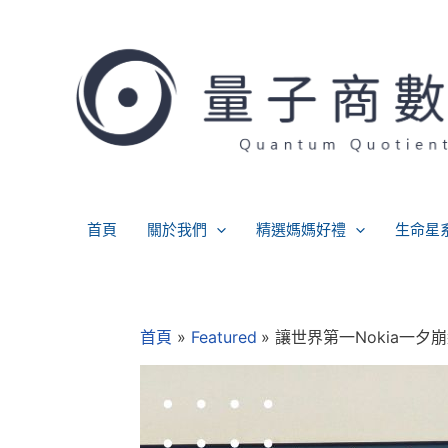
跳
至
主
要
內
容
首頁
關於我們
精選媽媽好禮
生命星
Post
navigation
首頁
Featured
讓世界第一Nokia一