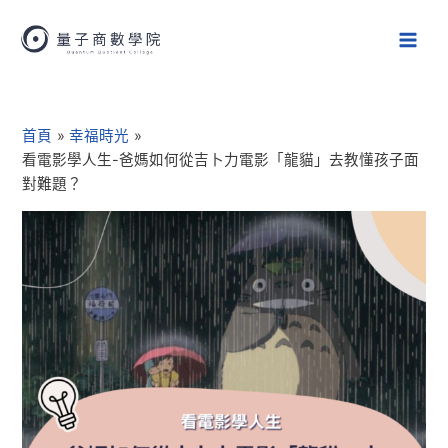
跳
Main
至
Men
主
要
Post
內
navigation
容
首頁
幸福時光
看電影學人生-爸媽如何從吉卜力電影「龍貓」去教懂孩子面
對難題？