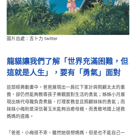
圖片出處：吉卜力 twitter
龍貓讓我們了解「世界充滿困難，但
這就是人生」，要有「勇氣」面對
這部經典動畫中，爸爸展現出一肩扛下家計與照顧太太的重
擔，卻仍然能夠教導孩子樂觀面對生活的勇氣；姊姊小月展
現出姊代母職負責煮飯、打理家務並且照顧妹妹的勇氣；而
妹妹小梅則是深信著玉米能夠治癒母親，而勇敢地踏上拯救
媽媽的道路。
「爸爸，小梅很不乖，雖然她很想媽媽，但是也不能自己一