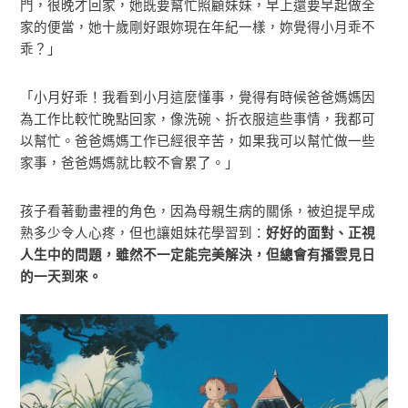
門，很晚才回家，她既要幫忙照顧妹妹，早上還要早起做全
家的便當，她十歲剛好跟妳現在年紀一樣，妳覺得小月乖不
乖？」
「小月好乖！我看到小月這麼懂事，覺得有時候爸爸媽媽因
為工作比較忙晚點回家，像洗碗、折衣服這些事情，我都可
以幫忙。爸爸媽媽工作已經很辛苦，如果我可以幫忙做一些
家事，爸爸媽媽就比較不會累了。」
孩子看著動畫裡的角色，因為母親生病的關係，被迫提早成
熟多少令人心疼，但也讓姐妹花學習到：
好好的面對、正視
人生中的問題，雖然不一定能完美解決，但總會有播雲見日
的一天到來。