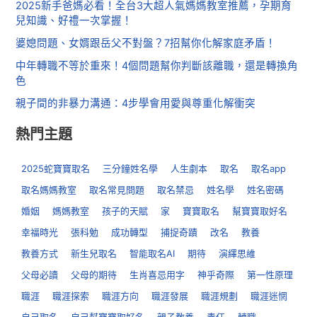
2025新手爸媽必看！全台3大超人氣媽媽教室推薦，孕期育
兒知識、好禮一次掌握！
婆媳問題、女婿跟岳父不對盤？7招幫你化解家庭矛盾！
中年轉職不等於重來！4個問題幫你判斷該離職，還是轉換角
色
親子間的非暴力溝通：4步學會用愛與尊重化解衝突
熱門主題
2025蛇寶寶取名
三分鐘姓名學
人生劇本
取名
取名app
取名媽媽教室
取名常見問題
取名禁忌
姓名學
姓名密碼
婚姻
媽媽教室
孩子的天賦
家
寶寶取名
幫寶寶取好名
幸福時光
張科勉
成功轉型
捕捉奇蹟
改名
教養
教養方式
新生兒取名
智能取名AI
期待
演繹思維
父母必讀
父母的期待
生肖喜忌用字
神乎奇際
第一性原理
職涯
職涯探索
職涯方向
職涯發展
職涯規劃
職涯迷惘
自己取名
自己幫寶寶取好名
親子教養
責任
轉職