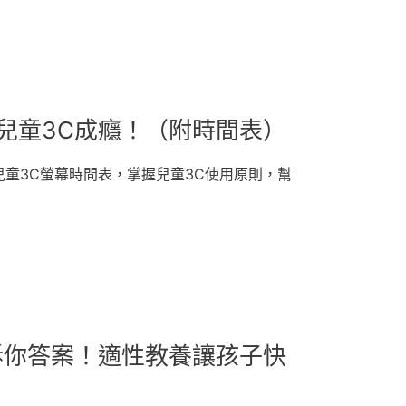
兒童3C成癮！（附時間表）
童3C螢幕時間表，掌握兒童3C使用原則，幫
訴你答案！適性教養讓孩子快