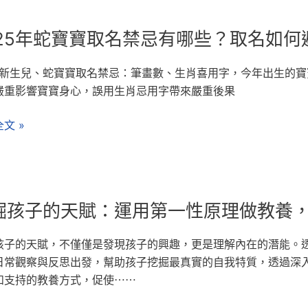
025年蛇寶寶取名禁忌有哪些？取名如何
25新生兒、蛇寶寶取名禁忌：筆畫數、生肖喜用字，今年出生的
嚴重影響寶寶身心，誤用生肖忌用字帶來嚴重後果
文 »
掘孩子的天賦：運用第一性原理做教養，
孩子的天賦，不僅僅是發現孩子的興趣，更是理解內在的潛能。
日常觀察與反思出發，幫助孩子挖掘最真實的自我特質，透過深
和支持的教養方式，促使⋯⋯