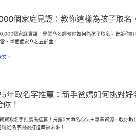
00
0,000個家庭見證：教你這樣為孩子取
30,000個家庭實證！專業命名師教你如何為孩子取名，告訴你
地雷，掌握獨家命名五部曲！
文 »
025年取名字推薦：新手爸媽如何挑對好
給你！
25寶寶取名字推薦看這篇！揭露5大命名心法＋專業資源，教你
爸媽從名字開始打造幸福未來！