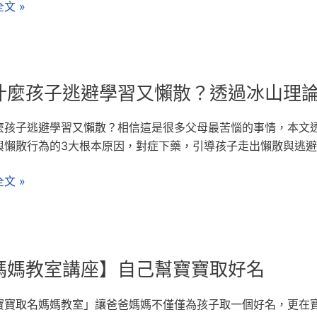
文 »
什麼孩子逃避學習又懶散？透過冰山理論
麼孩子逃避學習又懶散？相信這是很多父母最苦惱的事情，本文
與懶散行為的3大根本原因，對症下藥，引導孩子走出懶散與逃
文 »
媽媽教室講座】自己幫寶寶取好名
寶寶取名媽媽教室」讓爸爸媽媽不僅僅為孩子取一個好名，更在