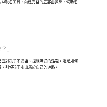
AI取名工具，內建完整的五部曲步驟，幫助您
辦？」
是面對孩子不聽話、拒絕溝通的難題，還是如何
藥，引領孩子走出屬於自己的道路。