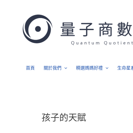
跳
文
至
章
主
分
要
頁
內
容
首頁
關於我們
精選媽媽好禮
生命星
孩子的天賦