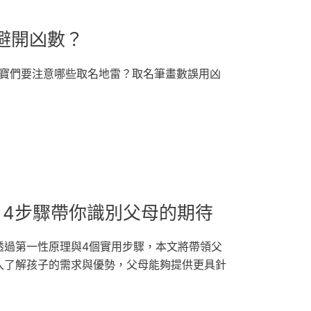
避開凶數？
寶寶們要注意哪些取名地雷？取名筆畫數誤用凶
4步驟帶你識別父母的期待
透過第一性原理與4個實用步驟，本文將帶領父
入了解孩子的需求與優勢，父母能夠提供更具針