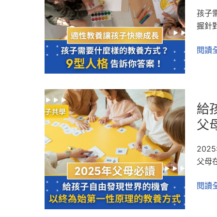
招」
資
什
孩子
解
源
麼
握針
決
一
樣
兒
次
的
閱讀全
童
給
教
3C
你！
養
成
方
癮！
給
式？
（附
給
孩
九
時
子
父
型
間
自
人
表）
由
格
20
發
告
父母
現
訴
世
閱讀全
你
界
答
的
案！