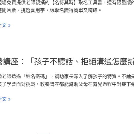
現場免費提供老師親撰的【名符其時】取名工具書，還有限量版的
避開凶數、挑選喜用字，讓取名變得簡單又精確。
文 »
養講座：「孩子不聽話、拒絕溝通怎麼
勉老師透過「姓名密碼」，幫助家長深入了解孩子的特質。不論
孩子學會面對挑戰，教養講座都能幫助父母在育兒過程中對症下
文 »