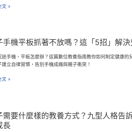
文 »
子手機平板抓著不放嗎？這「5招」解決
沉迷手機、平板怎麼辦？這篇數位教養指南教你如何制定健康的兒
子建立自律習慣，告別手機成癮與親子衝突！
文 »
子需要什麼樣的教養方式？九型人格告
成長