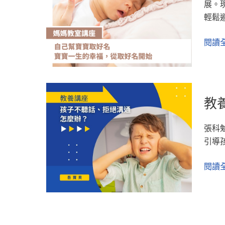
父
展。
講
冰
母
輕鬆
座】
山
的
自
理
閱讀全
期
己
論
待
幫
找
寶
到
寶
背
教
取
教
後
養
好
3
講
名
大
張科
座：
原
引導
「孩
因
子
閱讀全
不
聽
話、
拒
絕