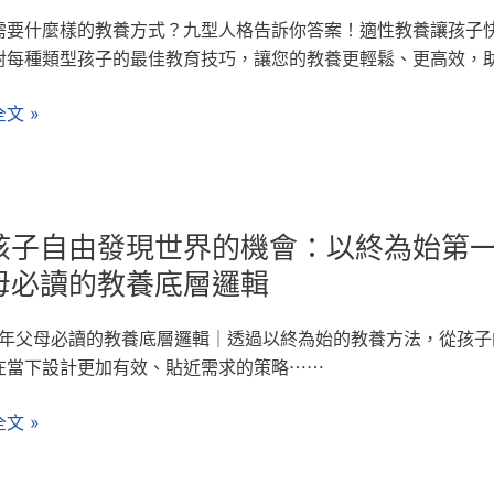
需要什麼樣的教養方式？九型人格告訴你答案！適性教養讓孩子
對每種類型孩子的最佳教育技巧，讓您的教養更輕鬆、更高效，
文 »
孩子自由發現世界的機會：以終為始第一
母必讀的教養底層邏輯
25年父母必讀的教養底層邏輯｜透過以終為始的教養方法，從孩
在當下設計更加有效、貼近需求的策略⋯⋯
文 »