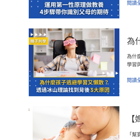
2025
閱讀全
運
開
年
用
凶
父
第
數？
母
一
為
必
性
為
什
讀
原
麼
的
理
為什
孩
教
做
學習
子
養
教
逃
底
養，
閱讀全
避
層
4
學
邏
步
習
輯
驟
又
帶
【媽
懶
【
你
媽
散？
識
教
透
別
「幫
室
過