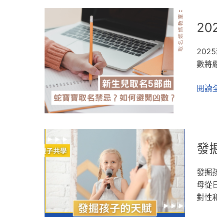
機
適
2025
會：
性
2
年
以
教
蛇
終
養
20
寶
為
讓
數將
寶
始
孩
取
第
子
閱讀全
名
一
快
禁
性
樂
忌
原
成
有
理
長
發
哪
的
發
掘
些？
教
孩
取
養
發掘
子
名
方
母從
的
如
式
對性
天
何
｜
賦：
避