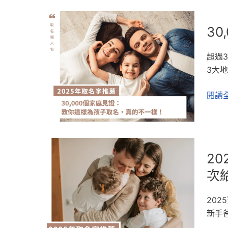
30,0
3
個
家
超過
庭
3大
見
證：
閱讀全
教
你
這
樣
2025
為
2
年
孩
取
次
子
名
取
字
20
名，
推
新手
真
薦：